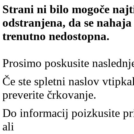
Strani ni bilo mogoče najt
odstranjena, da se nahaja
trenutno nedostopna.
Prosimo poskusite naslednj
Če ste spletni naslov vtipkal
preverite črkovanje.
Do informacij poizkusite pr
ali