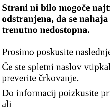
Strani ni bilo mogoče najt
odstranjena, da se nahaja
trenutno nedostopna.
Prosimo poskusite naslednj
Če ste spletni naslov vtipkal
preverite črkovanje.
Do informacij poizkusite pr
ali