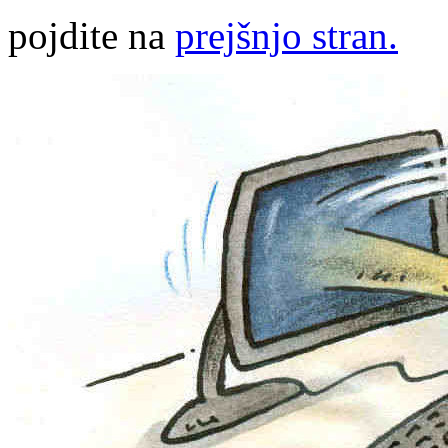
pojdite na
prejšnjo stran.