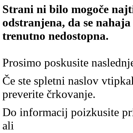
Strani ni bilo mogoče najt
odstranjena, da se nahaja
trenutno nedostopna.
Prosimo poskusite naslednj
Če ste spletni naslov vtipkal
preverite črkovanje.
Do informacij poizkusite pr
ali