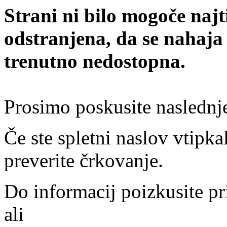
Strani ni bilo mogoče najt
odstranjena, da se nahaja
trenutno nedostopna.
Prosimo poskusite naslednj
Če ste spletni naslov vtipkal
preverite črkovanje.
Do informacij poizkusite pr
ali