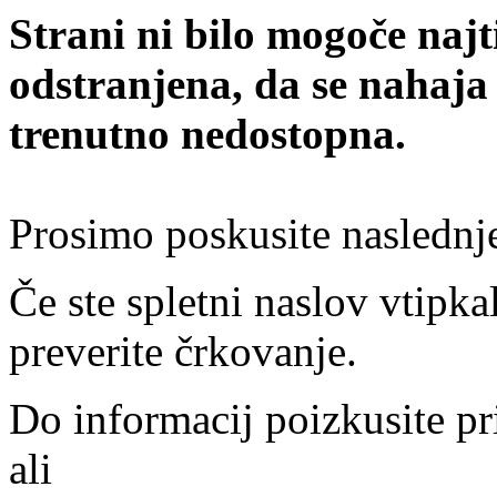
Strani ni bilo mogoče najt
odstranjena, da se nahaja
trenutno nedostopna.
Prosimo poskusite naslednj
Če ste spletni naslov vtipkal
preverite črkovanje.
Do informacij poizkusite pr
ali