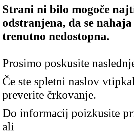
Strani ni bilo mogoče najt
odstranjena, da se nahaja
trenutno nedostopna.
Prosimo poskusite naslednj
Če ste spletni naslov vtipkal
preverite črkovanje.
Do informacij poizkusite pr
ali