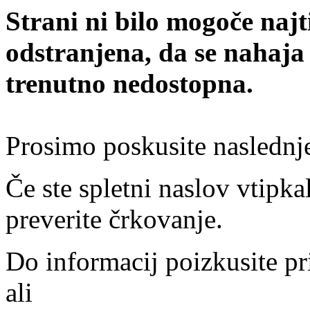
Strani ni bilo mogoče najt
odstranjena, da se nahaja
trenutno nedostopna.
Prosimo poskusite naslednj
Če ste spletni naslov vtipkal
preverite črkovanje.
Do informacij poizkusite pr
ali