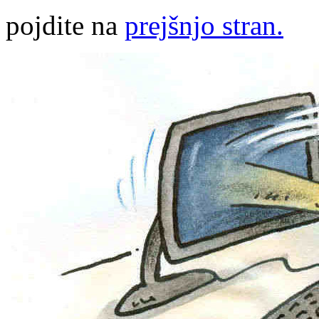
pojdite na
prejšnjo stran.