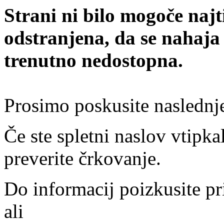
Strani ni bilo mogoče najt
odstranjena, da se nahaja
trenutno nedostopna.
Prosimo poskusite naslednj
Če ste spletni naslov vtipkal
preverite črkovanje.
Do informacij poizkusite pr
ali