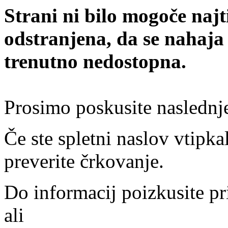
Strani ni bilo mogoče najt
odstranjena, da se nahaja
trenutno nedostopna.
Prosimo poskusite naslednj
Če ste spletni naslov vtipkal
preverite črkovanje.
Do informacij poizkusite pr
ali