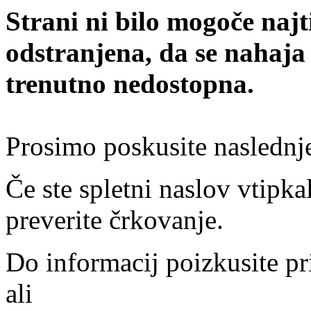
Strani ni bilo mogoče najt
odstranjena, da se nahaja
trenutno nedostopna.
Prosimo poskusite naslednj
Če ste spletni naslov vtipkal
preverite črkovanje.
Do informacij poizkusite pr
ali