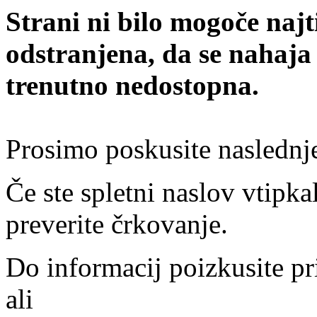
Strani ni bilo mogoče najt
odstranjena, da se nahaja
trenutno nedostopna.
Prosimo poskusite naslednj
Če ste spletni naslov vtipkal
preverite črkovanje.
Do informacij poizkusite pr
ali