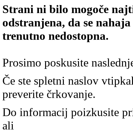
Strani ni bilo mogoče najt
odstranjena, da se nahaja
trenutno nedostopna.
Prosimo poskusite naslednj
Če ste spletni naslov vtipkal
preverite črkovanje.
Do informacij poizkusite pr
ali