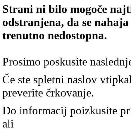
Strani ni bilo mogoče najt
odstranjena, da se nahaja
trenutno nedostopna.
Prosimo poskusite naslednj
Če ste spletni naslov vtipkal
preverite črkovanje.
Do informacij poizkusite pr
ali