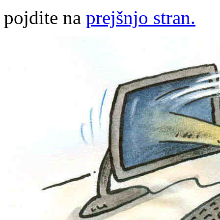
pojdite na
prejšnjo stran.