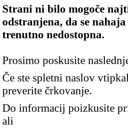
Strani ni bilo mogoče najt
odstranjena, da se nahaja
trenutno nedostopna.
Prosimo poskusite naslednj
Če ste spletni naslov vtipkal
preverite črkovanje.
Do informacij poizkusite pr
ali