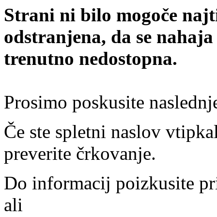
Strani ni bilo mogoče najt
odstranjena, da se nahaja
trenutno nedostopna.
Prosimo poskusite naslednj
Če ste spletni naslov vtipkal
preverite črkovanje.
Do informacij poizkusite pr
ali