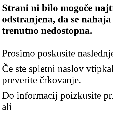
Strani ni bilo mogoče najt
odstranjena, da se nahaja
trenutno nedostopna.
Prosimo poskusite naslednj
Če ste spletni naslov vtipkal
preverite črkovanje.
Do informacij poizkusite pr
ali