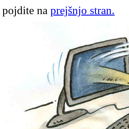
pojdite na
prejšnjo stran.