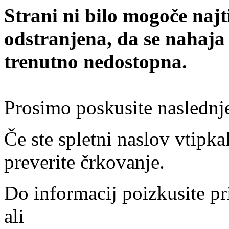
Strani ni bilo mogoče najt
odstranjena, da se nahaja
trenutno nedostopna.
Prosimo poskusite naslednj
Če ste spletni naslov vtipkal
preverite črkovanje.
Do informacij poizkusite pr
ali