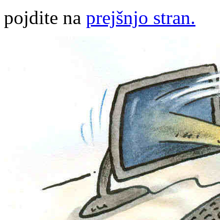
pojdite na
prejšnjo stran.