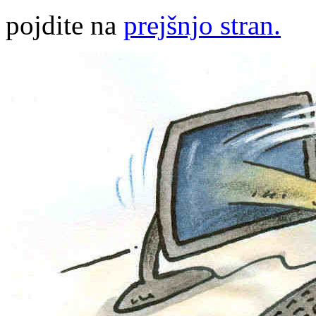
pojdite na
prejšnjo stran.