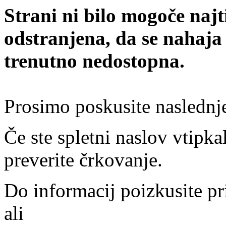
Strani ni bilo mogoče najt
odstranjena, da se nahaja
trenutno nedostopna.
Prosimo poskusite naslednj
Če ste spletni naslov vtipkal
preverite črkovanje.
Do informacij poizkusite pr
ali