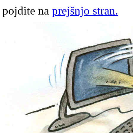
pojdite na
prejšnjo stran.