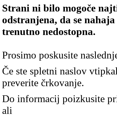
Strani ni bilo mogoče najt
odstranjena, da se nahaja
trenutno nedostopna.
Prosimo poskusite naslednj
Če ste spletni naslov vtipkal
preverite črkovanje.
Do informacij poizkusite pr
ali