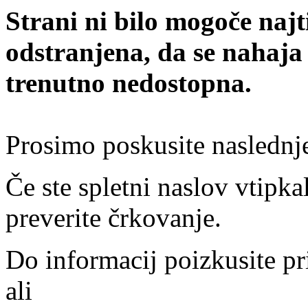
Strani ni bilo mogoče najt
odstranjena, da se nahaja
trenutno nedostopna.
Prosimo poskusite naslednj
Če ste spletni naslov vtipkal
preverite črkovanje.
Do informacij poizkusite pr
ali