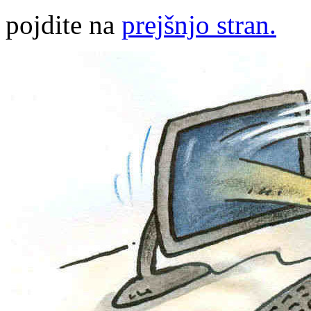
pojdite na
prejšnjo stran.