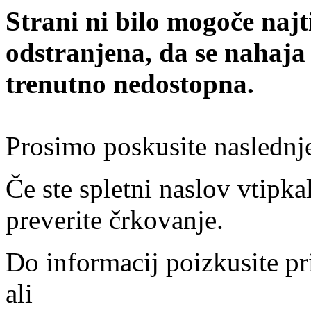
Strani ni bilo mogoče najt
odstranjena, da se nahaja
trenutno nedostopna.
Prosimo poskusite naslednj
Če ste spletni naslov vtipkal
preverite črkovanje.
Do informacij poizkusite pr
ali