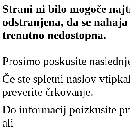
Strani ni bilo mogoče najt
odstranjena, da se nahaja
trenutno nedostopna.
Prosimo poskusite naslednj
Če ste spletni naslov vtipkal
preverite črkovanje.
Do informacij poizkusite pr
ali