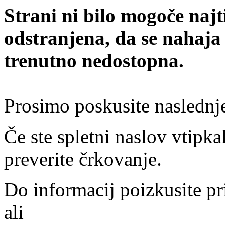
Strani ni bilo mogoče najt
odstranjena, da se nahaja
trenutno nedostopna.
Prosimo poskusite naslednj
Če ste spletni naslov vtipkal
preverite črkovanje.
Do informacij poizkusite pr
ali