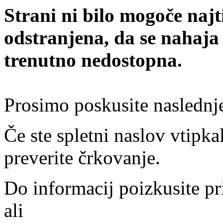
Strani ni bilo mogoče najt
odstranjena, da se nahaja
trenutno nedostopna.
Prosimo poskusite naslednj
Če ste spletni naslov vtipkal
preverite črkovanje.
Do informacij poizkusite pr
ali