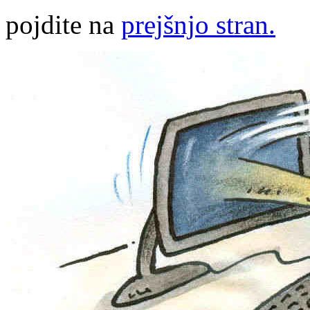
pojdite na
prejšnjo stran.