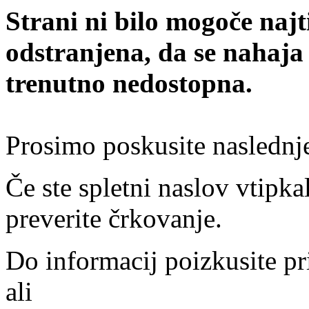
Strani ni bilo mogoče najt
odstranjena, da se nahaja
trenutno nedostopna.
Prosimo poskusite naslednj
Če ste spletni naslov vtipkal
preverite črkovanje.
Do informacij poizkusite pr
ali