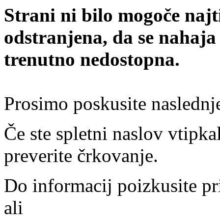
Strani ni bilo mogoče najt
odstranjena, da se nahaja
trenutno nedostopna.
Prosimo poskusite naslednj
Če ste spletni naslov vtipkal
preverite črkovanje.
Do informacij poizkusite pr
ali