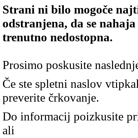
Strani ni bilo mogoče najt
odstranjena, da se nahaja
trenutno nedostopna.
Prosimo poskusite naslednj
Če ste spletni naslov vtipkal
preverite črkovanje.
Do informacij poizkusite pr
ali