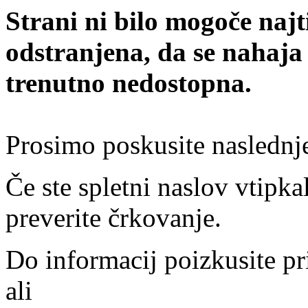
Strani ni bilo mogoče najt
odstranjena, da se nahaja
trenutno nedostopna.
Prosimo poskusite naslednj
Če ste spletni naslov vtipkal
preverite črkovanje.
Do informacij poizkusite pr
ali