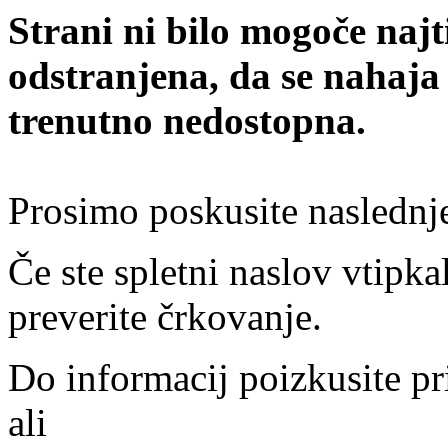
Strani ni bilo mogoče najt
odstranjena, da se nahaja
trenutno nedostopna.
Prosimo poskusite naslednj
Če ste spletni naslov vtipkal
preverite črkovanje.
Do informacij poizkusite pr
ali