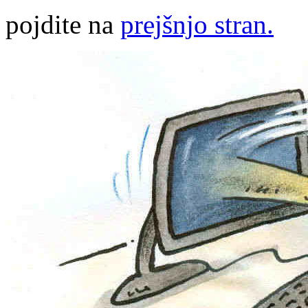
pojdite na
prejšnjo stran.