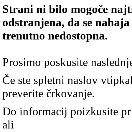
Strani ni bilo mogoče najt
odstranjena, da se nahaja
trenutno nedostopna.
Prosimo poskusite naslednj
Če ste spletni naslov vtipkal
preverite črkovanje.
Do informacij poizkusite pr
ali