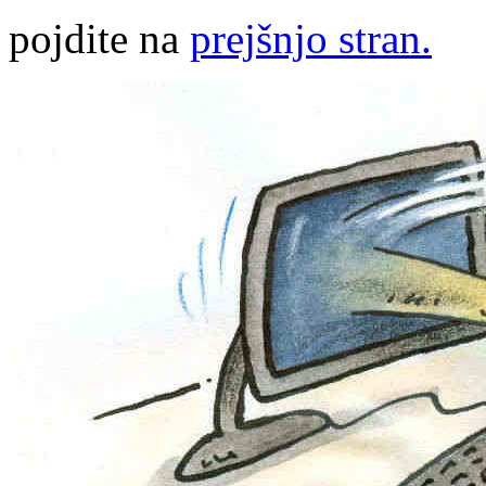
pojdite na
prejšnjo stran.