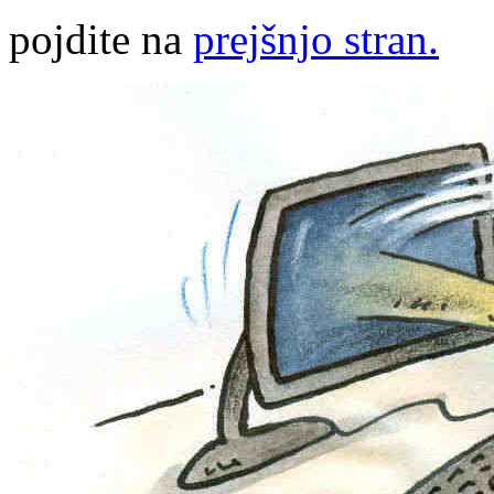
pojdite na
prejšnjo stran.