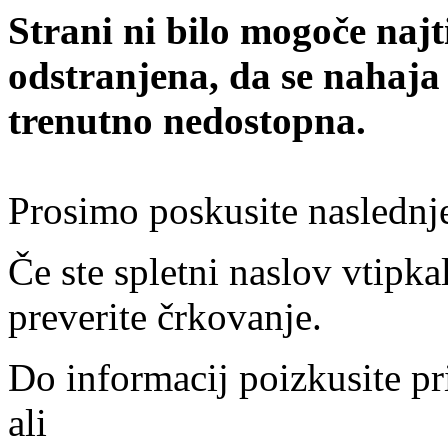
Strani ni bilo mogoče najt
odstranjena, da se nahaja
trenutno nedostopna.
Prosimo poskusite naslednj
Če ste spletni naslov vtipkal
preverite črkovanje.
Do informacij poizkusite pr
ali