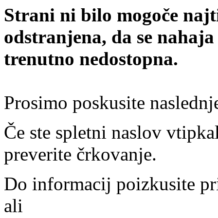
Strani ni bilo mogoče najt
odstranjena, da se nahaja
trenutno nedostopna.
Prosimo poskusite naslednj
Če ste spletni naslov vtipkal
preverite črkovanje.
Do informacij poizkusite pr
ali