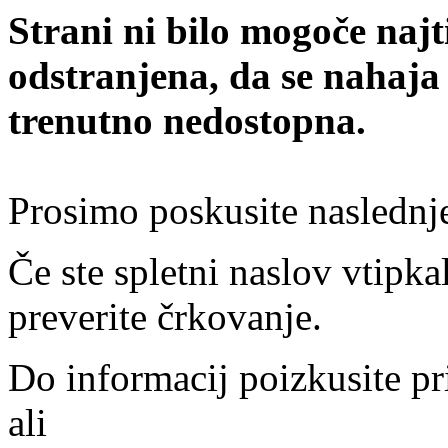
Strani ni bilo mogoče najt
odstranjena, da se nahaja
trenutno nedostopna.
Prosimo poskusite naslednj
Če ste spletni naslov vtipkal
preverite črkovanje.
Do informacij poizkusite pr
ali