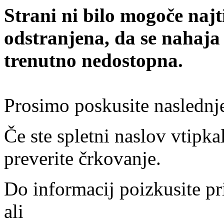
Strani ni bilo mogoče najt
odstranjena, da se nahaja
trenutno nedostopna.
Prosimo poskusite naslednj
Če ste spletni naslov vtipkal
preverite črkovanje.
Do informacij poizkusite pr
ali