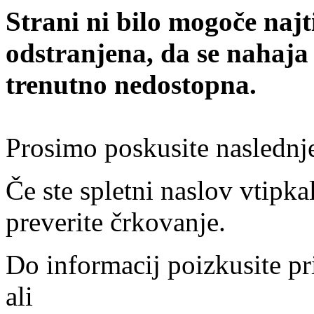
Strani ni bilo mogoče najt
odstranjena, da se nahaja
trenutno nedostopna.
Prosimo poskusite naslednj
Če ste spletni naslov vtipkal
preverite črkovanje.
Do informacij poizkusite pr
ali