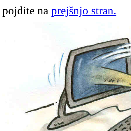
pojdite na
prejšnjo stran.