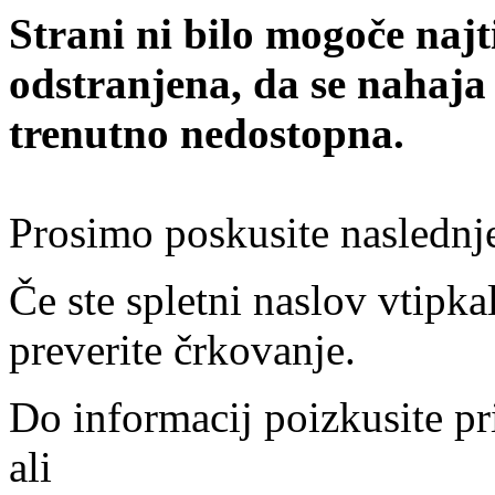
Strani ni bilo mogoče najt
odstranjena, da se nahaja
trenutno nedostopna.
Prosimo poskusite naslednj
Če ste spletni naslov vtipkal
preverite črkovanje.
Do informacij poizkusite pr
ali