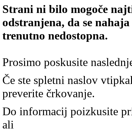
Strani ni bilo mogoče najt
odstranjena, da se nahaja
trenutno nedostopna.
Prosimo poskusite naslednj
Če ste spletni naslov vtipkal
preverite črkovanje.
Do informacij poizkusite pr
ali