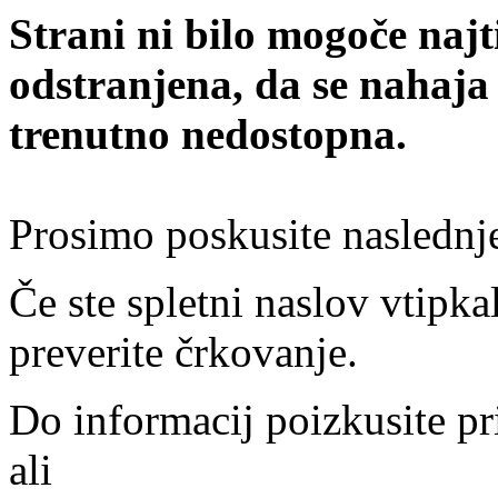
Strani ni bilo mogoče najt
odstranjena, da se nahaja
trenutno nedostopna.
Prosimo poskusite naslednj
Če ste spletni naslov vtipkal
preverite črkovanje.
Do informacij poizkusite pr
ali