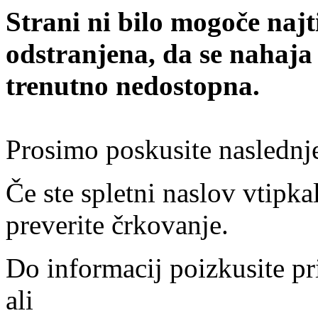
Strani ni bilo mogoče najt
odstranjena, da se nahaja
trenutno nedostopna.
Prosimo poskusite naslednj
Če ste spletni naslov vtipkal
preverite črkovanje.
Do informacij poizkusite pr
ali