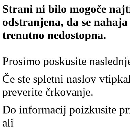
Strani ni bilo mogoče najt
odstranjena, da se nahaja
trenutno nedostopna.
Prosimo poskusite naslednj
Če ste spletni naslov vtipkal
preverite črkovanje.
Do informacij poizkusite pr
ali