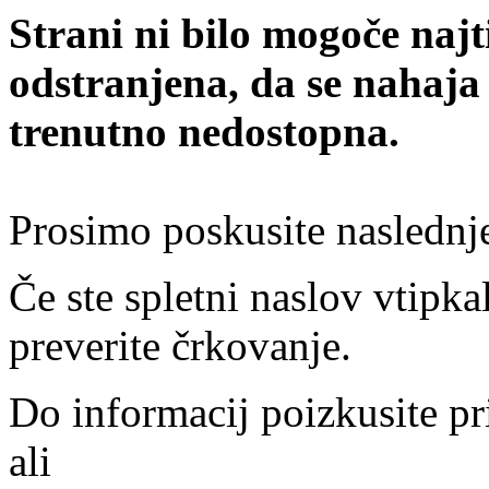
Strani ni bilo mogoče najt
odstranjena, da se nahaja
trenutno nedostopna.
Prosimo poskusite naslednj
Če ste spletni naslov vtipkal
preverite črkovanje.
Do informacij poizkusite pr
ali