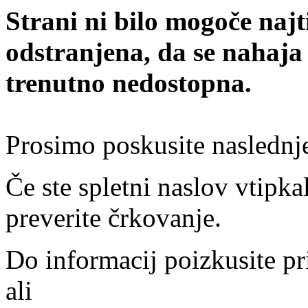
Strani ni bilo mogoče najt
odstranjena, da se nahaja
trenutno nedostopna.
Prosimo poskusite naslednj
Če ste spletni naslov vtipkal
preverite črkovanje.
Do informacij poizkusite pr
ali