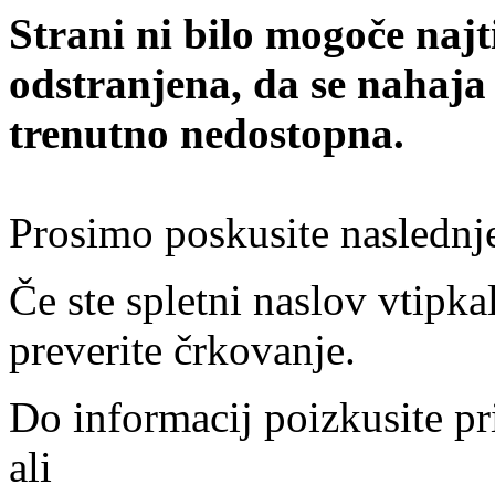
Strani ni bilo mogoče najt
odstranjena, da se nahaja
trenutno nedostopna.
Prosimo poskusite naslednj
Če ste spletni naslov vtipkal
preverite črkovanje.
Do informacij poizkusite pr
ali