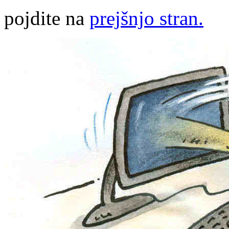
pojdite na
prejšnjo stran.