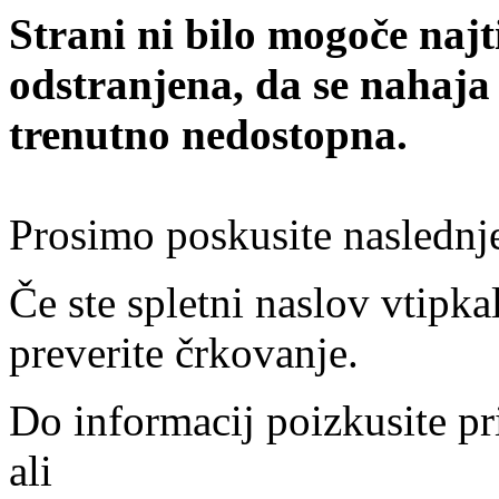
Strani ni bilo mogoče najt
odstranjena, da se nahaja
trenutno nedostopna.
Prosimo poskusite naslednj
Če ste spletni naslov vtipkal
preverite črkovanje.
Do informacij poizkusite pr
ali