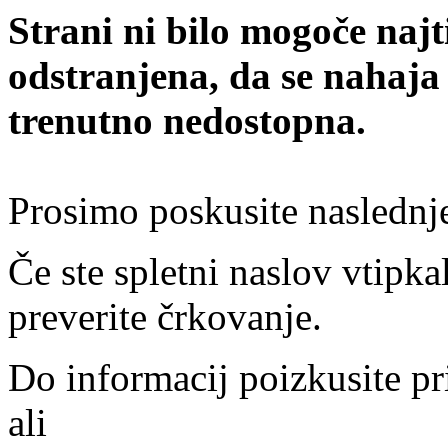
Strani ni bilo mogoče najt
odstranjena, da se nahaja
trenutno nedostopna.
Prosimo poskusite naslednj
Če ste spletni naslov vtipkal
preverite črkovanje.
Do informacij poizkusite pr
ali