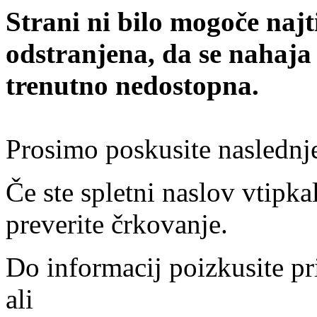
Strani ni bilo mogoče najt
odstranjena, da se nahaja
trenutno nedostopna.
Prosimo poskusite naslednj
Če ste spletni naslov vtipkal
preverite črkovanje.
Do informacij poizkusite pr
ali