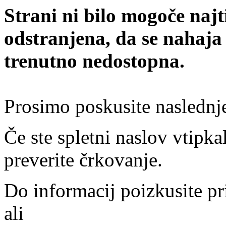
Strani ni bilo mogoče najt
odstranjena, da se nahaja
trenutno nedostopna.
Prosimo poskusite naslednj
Če ste spletni naslov vtipkal
preverite črkovanje.
Do informacij poizkusite pr
ali