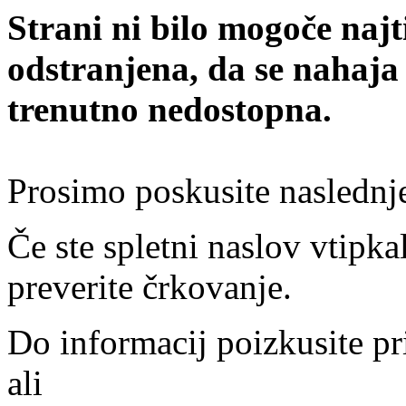
Strani ni bilo mogoče najt
odstranjena, da se nahaja
trenutno nedostopna.
Prosimo poskusite naslednj
Če ste spletni naslov vtipkal
preverite črkovanje.
Do informacij poizkusite pr
ali