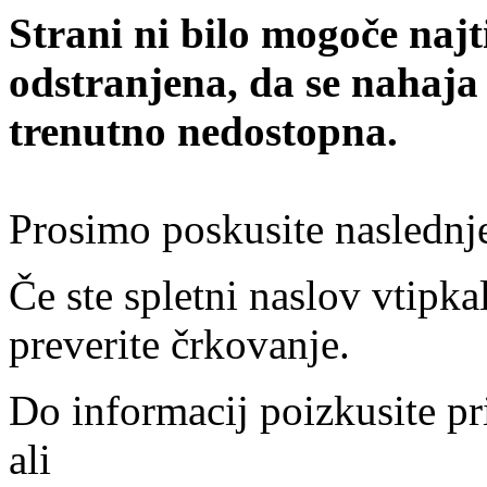
Strani ni bilo mogoče najt
odstranjena, da se nahaja
trenutno nedostopna.
Prosimo poskusite naslednj
Če ste spletni naslov vtipkal
preverite črkovanje.
Do informacij poizkusite pr
ali