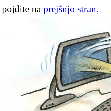
pojdite na
prejšnjo stran.