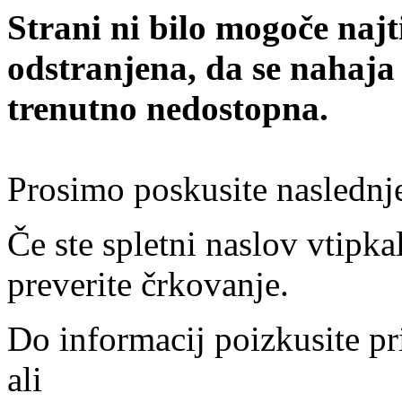
Strani ni bilo mogoče najt
odstranjena, da se nahaja
trenutno nedostopna.
Prosimo poskusite naslednj
Če ste spletni naslov vtipkal
preverite črkovanje.
Do informacij poizkusite pr
ali